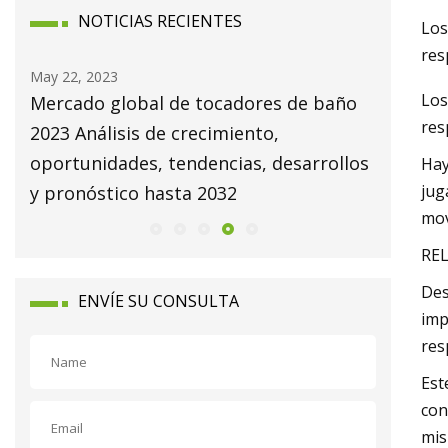
NOTICIAS RECIENTES
Los
res
May 22, 2023
May 24, 2
Los
Mercado global de tocadores de baño
La evolu
res
 y
2023 Análisis de crecimiento,
diseño 
oportunidades, tendencias, desarrollos
disrupti
Hay
jug
y pronóstico hasta 2032
mov
REL
Des
ENVÍE SU CONSULTA
imp
res
Est
con
mis