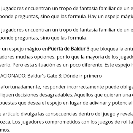
 jugadores encuentran un tropo de fantasía familiar de un e
ponde preguntas, sino que las formula. Hay un espejo mágic
023
May 16, 2023
 jugadores encuentran un tropo de fantasía familiar de un e
ción de los lavabos flotantes:
Crate & Barrel ingr
ponde preguntas, sino que las formula.
de baños minimalistas y
cocinas y baños
vos
 un espejo mágico en
Puerta de Baldur 3
que bloquea la entr
adores muchas opciones, por lo que la mayoría de los juga
erlo. Pero esta situación es un poco diferente. Este espejo 
ACIONADO: Baldur's Gate 3: Dónde ir primero
afortunadamente, responder incorrectamente puede obligar 
liquen decisiones desagradables. Aquellos que quieran una 
puestas que desea el espejo en lugar de adivinar y potencia
e artículo divulga las consecuencias dentro del juego y revel
ozca. Los jugadores comprometidos con los juegos de rol tal 
mos.