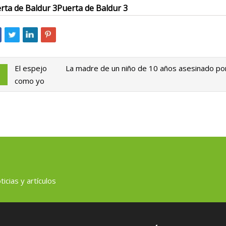
rta de Baldur 3
Puerta de Baldur 3
El espejo
La madre de un niño de 10 años asesinado por u
como yo
icias y artículos