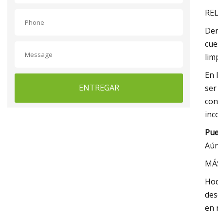
REL
Den
cue
lim
En 
ENTREGAR
ser
con
inc
Pue
Aún
MÁS
Hod
des
en 