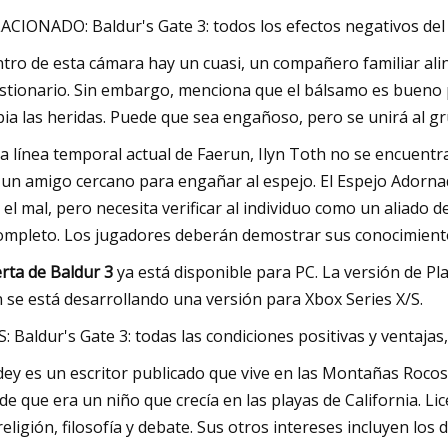
ACIONADO: Baldur's Gate 3: todos los efectos negativos del
tro de esta cámara hay un cuasi, un compañero familiar alin
stionario. Sin embargo, menciona que el bálsamo es bueno p
pia las heridas. Puede que sea engañoso, pero se unirá al g
la línea temporal actual de Faerun, Ilyn Toth no se encuentr
 un amigo cercano para engañar al espejo. El Espejo Adorna
 el mal, pero necesita verificar al individuo como un aliado d
ompleto. Los jugadores deberán demostrar sus conocimientos
rta de Baldur 3
ya está disponible para PC. La versión de Pl
 se está desarrollando una versión para Xbox Series X/S.
: Baldur's Gate 3: todas las condiciones positivas y ventajas
ey es un escritor publicado que vive en las Montañas Rocosa
de que era un niño que crecía en las playas de California. L
religión, filosofía y debate. Sus otros intereses incluyen lo