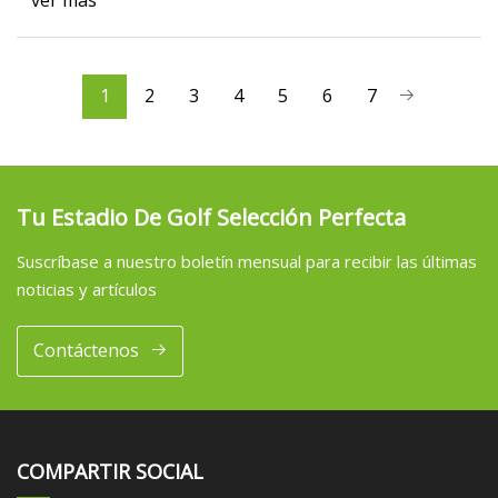
ver más
1
2
3
4
5
6
7
Tu Estadio De Golf Selección Perfecta
Suscríbase a nuestro boletín mensual para recibir las últimas
noticias y artículos
Contáctenos
COMPARTIR SOCIAL