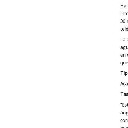
Hai
int
30 
tel
La 
agu
en 
que
Tip
Aca
Tas
"Es
áng
com