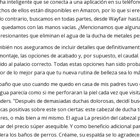
ha inteligente que se conecta a una aplicación en su teléfon
hos de ellos están disponibles en Amazon, por lo que si er
lo contrario, buscamos en todas partes, desde Wayfair hasta
 quedamos con las manos vacías. ¿Mencionamos que algunas 
resionantes que eliminan el agua de la ducha de metales pesa
bién nos aseguramos de incluir detalles que definitivamente
montaje, las opciones de acabado y, por supuesto, el caudal.
ido al palacio correcto. Todas estas opciones han sido prob
or de lo mejor para que tu nueva rutina de belleza sea lo má
 baño que uso cuando me quedo en casa de mis padres tuvo 
agua parecía como si me perforaran la piel cada vez que visita
ders. "Después de demasiadas duchas dolorosas, decidí bus
ticas positivas sobre este son ciertas: este cabezal de ducha
res, o más bien a mí mismo. El agua La presión del cabezal pr
ar del precio súper asequible. Y como beneficio adicional p
lera los baños de perros. Créame, su espalda se lo agradece