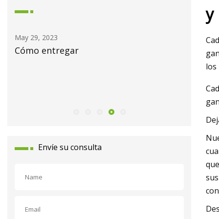
y
May 30, 2023
Cad
regar
Nomura ajusta el prec
gan
Oppein Home Group a
los
desde 155 yuanes y s
Cad
compra
gan
Dej
Nue
Envíe su consulta
cua
que
sus
con
Des