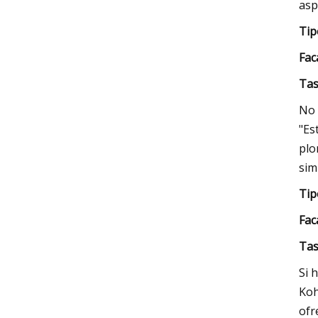
asp
Tip
F
ac
Tas
No 
"Es
plo
sim
Tip
F
ac
Tas
Si 
Koh
ofr