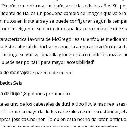
. "Sueño con reformar mi baño azul claro de los años 80, pe
eligente de Hai es un pequeño cambio de imagen que vale la p
minutos en instalarse y se puede configurar según la temper
éfono inteligente. Se encenderá una luz para indicarle que su
característica favorita de McGregor es su enfoque medioambie
a. Este cabezal de ducha se conecta a una aplicación en su 
el mango se vuelve amarilla y luego roja cuando alcanza el l
 puede ser portátil para mayor accesibilidad".
o de montaje:
De pared o de mano
bados:
Seis
a de flujo:
1,8 galones por minuto
te es uno de los cabezales de ducha tipo lluvia más realista
ulo como la mayoría de los cabezales de ducha estándar, el a
pras Jessica Cherner. También está hecho de latón antiguo re