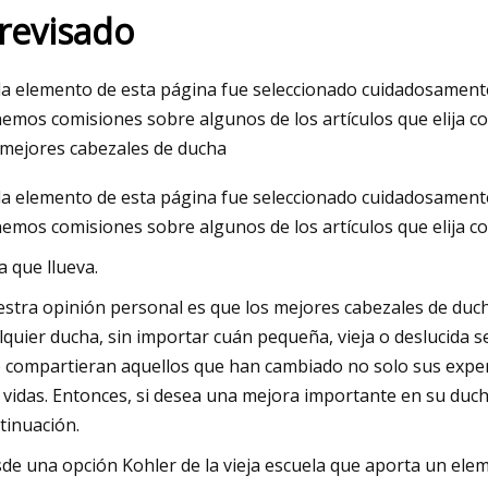
 revisado
May 26, 2023
a elemento de esta página fue seleccionado cuidadosamente
io objetivo de
Cocoa Joes en York recibió un 'one
emos comisiones sobre algunos de los artículos que elija co
 124 yuanes
 mejores cabezales de ducha
e mantiene en
a elemento de esta página fue seleccionado cuidadosamente
emos comisiones sobre algunos de los artículos que elija c
a que llueva.
stra opinión personal es que los mejores cabezales de duc
lquier ducha, sin importar cuán pequeña, vieja o deslucida s
 compartieran aquellos que han cambiado no solo sus experi
 vidas. Entonces, si desea una mejora importante en su ducha
tinuación.
de una opción Kohler de la vieja escuela que aporta un elem