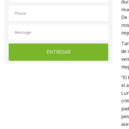
duc
muc
De 
nos
imp
Tam
de 
ENTREGAR
ven
mej
"El
el 
Lun
crí
pad
pes
ace