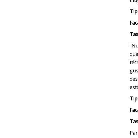
muy
Tip
F
ac
Tas
"Nu
que
téc
gus
des
est
Tip
F
ac
Tas
Par