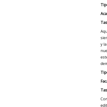
Tip
Aca
Tas
Aqu
sie
y l
nue
est
dem
Tip
F
ac
Tas
Com
edi