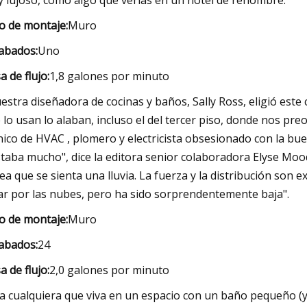
 lujoso, como algo que verías en un hotel de renombre.
o de montaje:
Muro
abados:
Uno
a de flujo:
1,8 galones por minuto
estra diseñadora de cocinas y baños, Sally Ross, eligió este
 lo usan lo alaban, incluso el del tercer piso, donde nos pr
nico de HVAC , plomero y electricista obsesionado con la b
taba mucho", dice la editora senior colaboradora Elyse Moo
ea que se sienta una lluvia. La fuerza y ​​la distribución so
ar por las nubes, pero ha sido sorprendentemente baja".
o de montaje:
Muro
abados:
24
a de flujo:
2,0 galones por minuto
a cualquiera que viva en un espacio con un baño pequeño (y