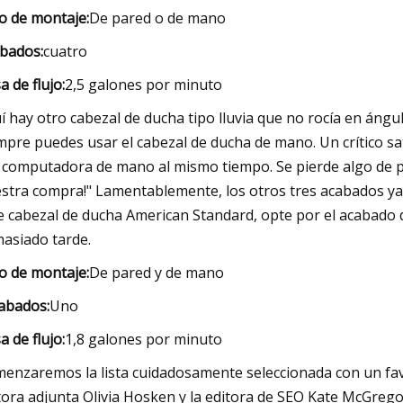
o de montaje:
De pared o de mano
bados:
cuatro
a de flujo:
2,5 galones por minuto
í hay otro cabezal de ducha tipo lluvia que no rocía en ángul
mpre puedes usar el cabezal de ducha de mano. Un crítico sati
a computadora de mano al mismo tiempo. Se pierde algo de 
stra compra!" Lamentablemente, los otros tres acabados ya s
e cabezal de ducha American Standard, opte por el acabado di
asiado tarde.
o de montaje:
De pared y de mano
abados:
Uno
a de flujo:
1,8 galones por minuto
enzaremos la lista cuidadosamente seleccionada con un favo
tora adjunta Olivia Hosken y la editora de SEO Kate McGrego