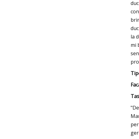
duc
con
bri
duc
la 
mi 
sen
pro
Tip
F
ac
Tas
"De
Man
per
ger