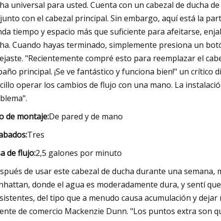
ha universal para usted. Cuenta con un cabezal de ducha 
junto con el cabezal principal. Sin embargo, aquí está la par
nda tiempo y espacio más que suficiente para afeitarse, enj
ha. Cuando hayas terminado, simplemente presiona un botón
dejaste. "Recientemente compré esto para reemplazar el cabe
baño principal. ¡Se ve fantástico y funciona bien!" un crítico
cillo operar los cambios de flujo con una mano. La instala
blema".
o de montaje:
De pared y de mano
abados:
Tres
a de flujo:
2,5 galones por minuto
spués de usar este cabezal de ducha durante una semana, mi
hattan, donde el agua es moderadamente dura, y sentí que es
sistentes, del tipo que a menudo causa acumulación y dejar m
ente de comercio Mackenzie Dunn. "Los puntos extra son q