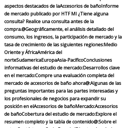
aspectos destacados de la
Accesorios de baño
Informe
de mercado publicado por HTF MI
¿Tiene alguna
consulta? Realice una consulta antes de la
compra.
@
Geográficamente, el análisis detallado del
consumo, los ingresos, la participación de mercado y la
tasa de crecimiento de las siguientes regiones:
Medio
Oriente y África
América del
norte
Sudamerica
Europa
Asia-Pacífico
Conclusiones
informativas del estudio de mercado:
Desarrollos clave
en el mercado:
Compre una evaluación completa del
mercado de accesorios de baño ahora
@
:
Algunas de las
preguntas importantes para las partes interesadas y
los profesionales de negocios para expandir su
posición en el
Accesorios de baño
Mercado:
Accesorios
de baño
Cobertura del estudio de mercado:
Explore el
resumen completo y la tabla de contenido
@:
Sobre el