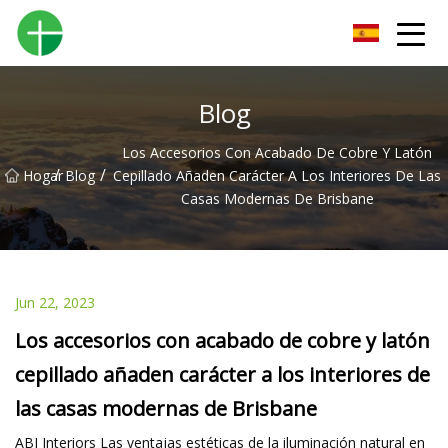
Orinal Co., Ltd de Shenzhen
Blog
Los Accesorios Con Acabado De Cobre Y Latón
/
/
Hogar
Blog
Cepillado Añaden Carácter A Los Interiores De Las
Casas Modernas De Brisbane
Jun 22, 2023
Los accesorios con acabado de cobre y latón
cepillado añaden carácter a los interiores de
las casas modernas de Brisbane
ABI Interiors Las ventajas estéticas de la iluminación natural en