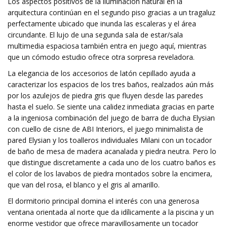
Los aspectos positivos de la iluminación natural en la
arquitectura continúan en el segundo piso gracias a un tragaluz
perfectamente ubicado que inunda las escaleras y el área
circundante. El lujo de una segunda sala de estar/sala
multimedia espaciosa también entra en juego aquí, mientras
que un cómodo estudio ofrece otra sorpresa reveladora.
La elegancia de los accesorios de latón cepillado ayuda a
caracterizar los espacios de los tres baños, realzados aún más
por los azulejos de piedra gris que fluyen desde las paredes
hasta el suelo. Se siente una calidez inmediata gracias en parte
a la ingeniosa combinación del juego de barra de ducha Elysian
con cuello de cisne de ABI Interiors, el juego minimalista de
pared Elysian y los toalleros individuales Milani con un tocador
de baño de mesa de madera acanalada y piedra neutra. Pero lo
que distingue discretamente a cada uno de los cuatro baños es
el color de los lavabos de piedra montados sobre la encimera,
que van del rosa, el blanco y el gris al amarillo.
El dormitorio principal domina el interés con una generosa
ventana orientada al norte que da idílicamente a la piscina y un
enorme vestidor que ofrece maravillosamente un tocador