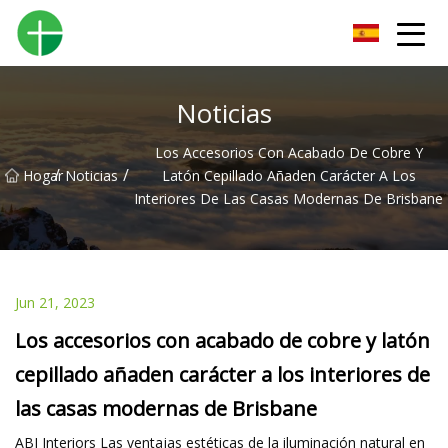
Orinal Co., Ltd de Shenzhen
Noticias
Los Accesorios Con Acabado De Cobre Y
/
/
Hogar
Noticias
Latón Cepillado Añaden Carácter A Los
Interiores De Las Casas Modernas De Brisbane
Jun 21, 2023
Los accesorios con acabado de cobre y latón
cepillado añaden carácter a los interiores de
las casas modernas de Brisbane
ABI Interiors Las ventajas estéticas de la iluminación natural en