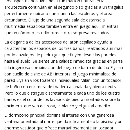
Los aspectos positivos de la iluminación natural en la
arquitectura continúan en el segundo piso gracias a un tragaluz
perfectamente ubicado que inunda las escaleras y el área
circundante. El lujo de una segunda sala de estar/sala
multimedia espaciosa también entra en juego aquí, mientras
que un cómodo estudio ofrece otra sorpresa reveladora.
La elegancia de los accesorios de latón cepillado ayuda a
caracterizar los espacios de los tres baños, realzados aún más
por los azulejos de piedra gris que fluyen desde las paredes
hasta el suelo. Se siente una calidez inmediata gracias en parte
a la ingeniosa combinación del juego de barra de ducha Elysian
con cuello de cisne de ABI Interiors, el juego minimalista de
pared Elysian y los toalleros individuales Milani con un tocador
de baño con encimera de madera acanalada y piedra neutra.
Pero lo que distingue discretamente a cada uno de los cuatro
baños es el color de los lavabos de piedra montados sobre la
encimera, que van del rosa, el blanco y el gris al amarillo.
El dormitorio principal domina el interés con una generosa
ventana orientada al norte que da idílicamente a la piscina y un
enorme vestidor que ofrece maravillosamente un tocador