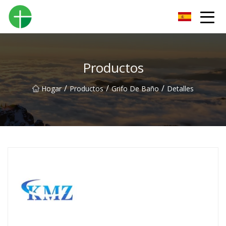
Orinal Co., Ltd de Shenzhen
Productos
/
/
/
Hogar
Productos
Grifo De Baño
Detalles