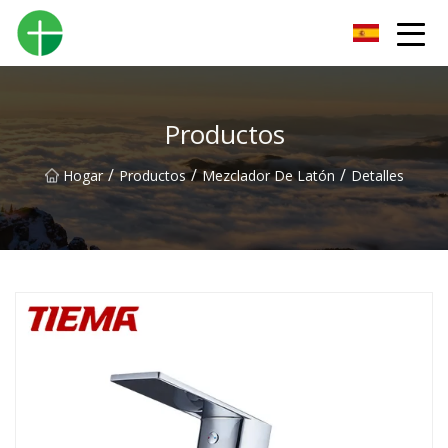
Orinal Co., Ltd de Shenzhen
Productos
/
/
/
Hogar
Productos
Mezclador De Latón
Detalles