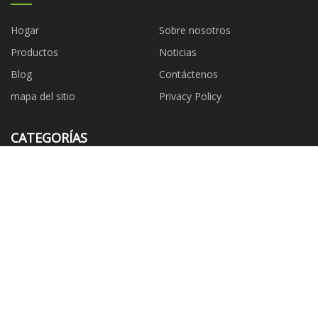
Hogar
Sobre nosotros
Productos
Noticias
Blog
Contáctenos
mapa del sitio
Privacy Policy
CATEGORÍAS
Urinario
Baño
Duchas
Bañeras
Mezclador de latón
Lavamanos
Tocadores de baño
Accesorios de baño
EMPRESA ASOCIADA