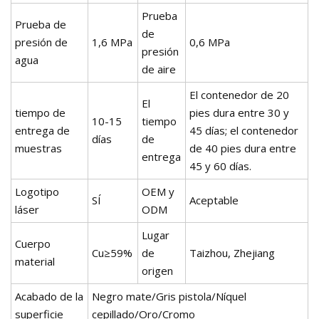
Prueba
Prueba de
de
presión de
1,6 MPa
0,6 MPa
presión
agua
de aire
El contenedor de 20
El
tiempo de
pies dura entre 30 y
10-15
tiempo
entrega de
45 días; el contenedor
días
de
muestras
de 40 pies dura entre
entrega
45 y 60 días.
Logotipo
OEM y
SÍ
Aceptable
láser
ODM
Lugar
Cuerpo
Cu≥59%
de
Taizhou, Zhejiang
material
origen
Acabado de la
Negro mate/Gris pistola/Níquel
superficie
cepillado/Oro/Cromo