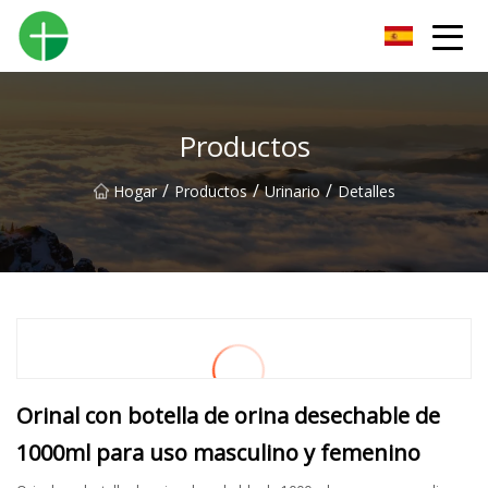
Orinal Co., Ltd de Shenzhen
Productos
/
/
/
Hogar
Productos
Urinario
Detalles
Orinal con botella de orina desechable de
1000ml para uso masculino y femenino